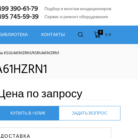
499 390-61-79
Подбор и монтаж кондиционеров
495 745-59-39
Сервис и ремонт оборудования
0
0 ₽
 БИБЛИОТЕКА
КОНТАКТЫ
tsu KSGUA61HZRN1/KSRUA61HZRN1
A61HZRN1
Цена по запросу
КУПИТЬ В 1 КЛИК
ЗАДАТЬ ВОПРОС
ДОСТАВКА