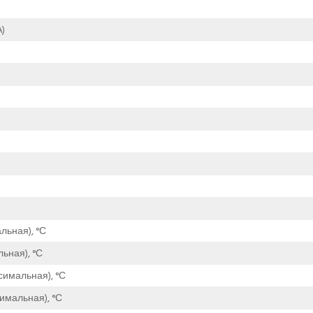
)
льная), °С
ьная), °С
симальная), °С
имальная), °С