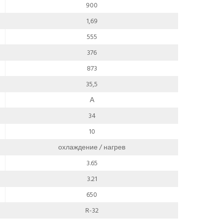
900
1,69
555
376
873
35,5
А
34
10
охлаждение / нагрев
3.65
3.21
650
R-32