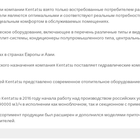
и компании Kentatsu взято только востребованные потребителем ра
тели являются оптимальными и соответствуют реальным потребностя
идеальным комфортом в обслуживаемых помещениях.
еское оборудование, включающее в перечень различные типы и виды 
плит-системы, кондиционеры полупромышленного типа, центральны
х в странах Европы и Азии.
кого назначения компания Kentatsu поставляет гидравлические ком
 Kentatsu представлено современное отопительное оборудование. 
Kentatsu в 2016 году начала работу над производством российских 
 90000 м3/ч в исполнении как моноблочном, так и секционном с при
ссортимент продукции был расширен и дополнился моделями прито
ителей.