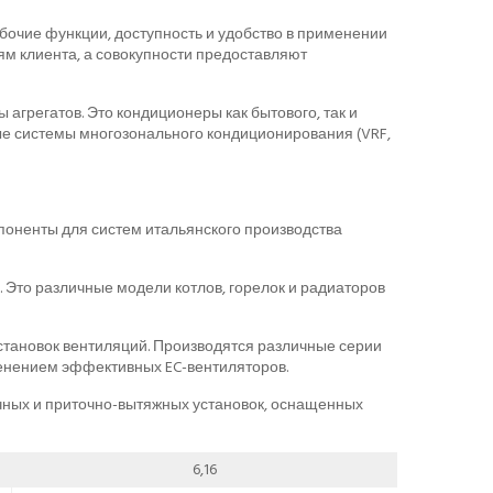
бочие функции, доступность и удобство в применении
м клиента, а совокупности предоставляют
агрегатов. Это кондиционеры как бытового, так и
е системы многозонального кондиционирования (VRF,
поненты для систем итальянского производства
Это различные модели котлов, горелок и радиаторов
установок вентиляций. Производятся различные серии
менением эффективных EC-вентиляторов.
чных и приточно-вытяжных установок, оснащенных
6,16