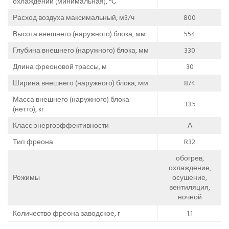
охлаждении (минимальная), °С
Расход воздуха максимальный, м3/ч
800
Высота внешнего (наружного) блока, мм
554
Глубина внешнего (наружного) блока, мм
330
Длина фреоновой трассы, м
30
Ширина внешнего (наружного) блока, мм
874
Масса внешнего (наружного) блока
33.5
(нетто), кг
Класс энергоэффективности
А
Тип фреона
R32
обогрев,
охлаждение,
Режимы
осушение,
вентиляция,
ночной
Количество фреона заводское, г
1.1