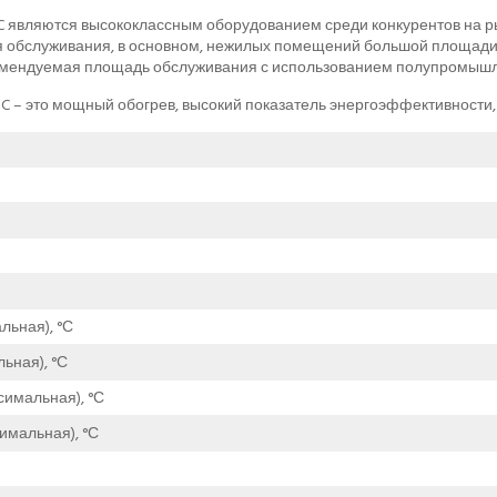
являются высококлассным оборудованием среди конкурентов на ры
бслуживания, в основном, нежилых помещений большой площади ра
омендуемая площадь обслуживания с использованием полупромышлен
 – это мощный обогрев, высокий показатель энергоэффективности,
льная), °С
ьная), °С
симальная), °С
имальная), °С