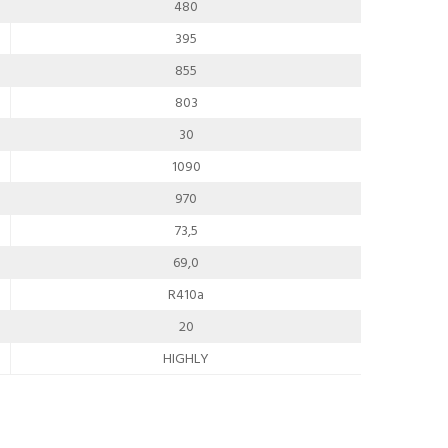
480
395
855
803
30
1090
970
73,5
69,0
R410a
20
HIGHLY