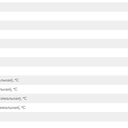
льная), °С
ьная), °С
симальная), °С
имальная), °С