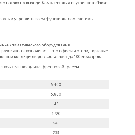
о потока на выходе. Комплектация внутреннего блока
овать и управлять всем функционалом системы.
нке климатического оборудования.
зличного назначения – это офисы и отели, торговые
ных кондиционеров составляет до 180 кв.метров.
 значительная длина фреоновой трассы.
5,400
5,800
43
1,720
690
235