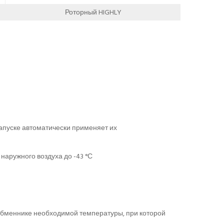
Роторный HIGHLY
апуске автоматически применяет их
аружного воздуха до -43 °С
ообменнике необходимой температуры, при которой