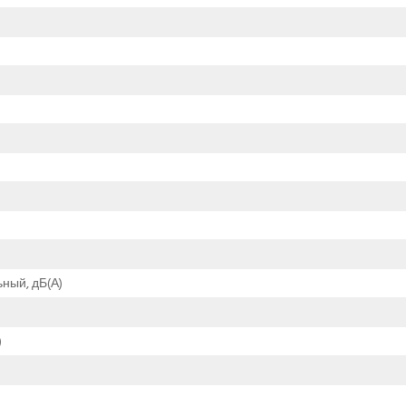
ный, дБ(А)
)