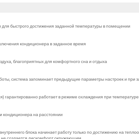
 для быстрого достижения заданной температуры в помещении
ыключения кондиционера в заданное время
духа, благоприятных для комфортного сна и отдыха
боты, система запоминает предыдущие параметры настроек и при з
) гарантированно работает в режиме охлаждения при температуре н
и кондиционера на расстоянии
внутреннего блока начинает работу только по достижению на тепл
и не создается дискомфорт окружающим