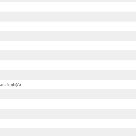
ный, дБ(А)
)