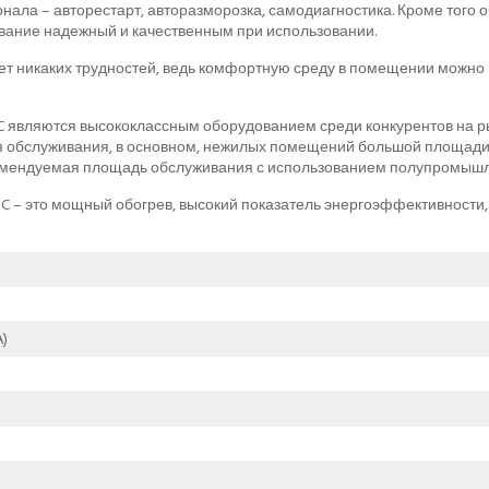
ала – авторестарт, авторазморозка, самодиагностика. Кроме того
ование надежный и качественным при использовании.
т никаких трудностей, ведь комфортную среду в помещении можно н
являются высококлассным оборудованием среди конкурентов на ры
бслуживания, в основном, нежилых помещений большой площади ра
омендуемая площадь обслуживания с использованием полупромышлен
 – это мощный обогрев, высокий показатель энергоэффективности,
)