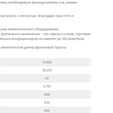
 очень необходимые функции режим сна, режим
астроить с легкостью, благодаря простоте и
нке климатического оборудования.
зличного назначения – это офисы и отели, торговые
ных кондиционеров составляет до 180 кв.метров.
 значительная длина фреоновой трассы.
17,600
18,500
50
5,710
290
835
835