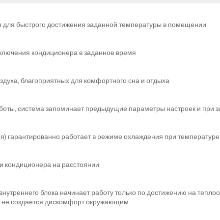
 для быстрого достижения заданной температуры в помещении
ыключения кондиционера в заданное время
духа, благоприятных для комфортного сна и отдыха
боты, система запоминает предыдущие параметры настроек и при з
) гарантированно работает в режиме охлаждения при температуре н
и кондиционера на расстоянии
внутреннего блока начинает работу только по достижению на тепл
и не создается дискомфорт окружающим