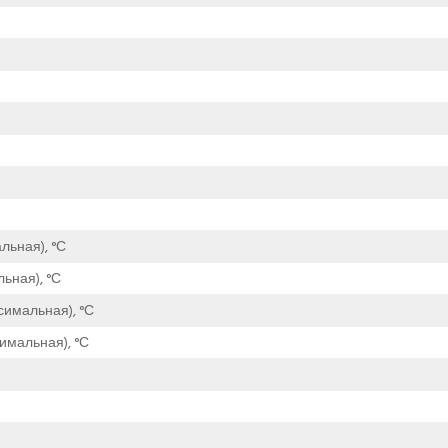
льная), °С
ьная), °С
симальная), °С
имальная), °С