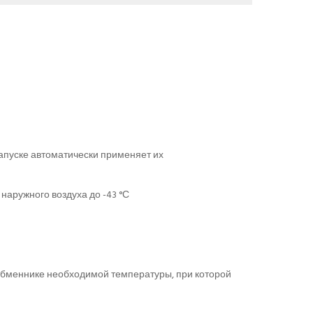
апуске автоматически применяет их
аружного воздуха до -43 °С
ообменнике необходимой температуры, при которой