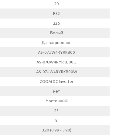
20
R32
22.5
Белый
Да, встроенное
AS-07UW4RYRKB00
AS-07UW4RYRKB00G
AS-07UW4RYRKB00W
ZOOM DC Inverter
нет
Настенный
23
8
3.20 (0.99 - 3.90)