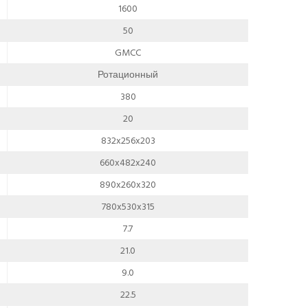
1600
50
GMCC
Ротационный
380
20
832x256x203
660x482x240
890x260x320
780x530x315
7.7
21.0
9.0
22.5