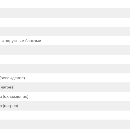
м и наружным блоками
(охлаждение)
нагрев)
а (охлаждение)
 (нагрев)