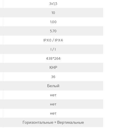
3x1,5
10
1.00
5.70
IPX0 / IPX4
I / I
438*264
КНР
36
Белый
нет
нет
нет
Горизонтальные + Вертикальные