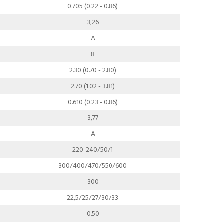
0.705 (0.22 - 0.86)
3,26
A
8
2.30 (0.70 - 2.80)
2.70 (1.02 - 3.81)
0.610 (0.23 - 0.86)
3,77
A
220-240/50/1
300/400/470/550/600
300
22,5/25/27/30/33
0.50