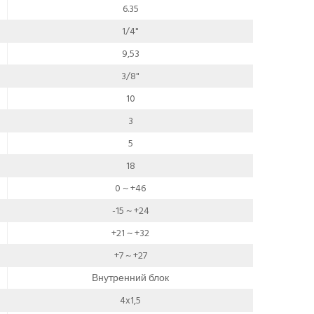
6.35
1/4"
9,53
3/8"
10
3
5
18
0 ~ +46
-15 ~ +24
+21 ~ +32
+7 ~ +27
Внутренний блок
4x1,5