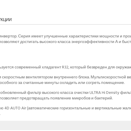
УКЦИИ
 инвертор. Серия имеет улучшенные характеристики мощности и прои
 позволяют достигать высокого класса энергоэффективности А и бы
льзуется современный хладагент R32, который безвреден для окруж
и скоростным вентилятором внутреннего блока. Мультискоростной ве
пособного за считанные минуты охладить или согреть помещение.
обновленный фильтр высокого класса очистки ULTRA Hi Density фильт
 позволяет предотвращать появление микробов и бактерий.
ю 4D AUTO Air (автоматические горизонтальные и вертикальные жалюз
.