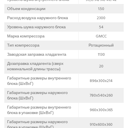
Объем конденсации
1.50
Расход воздуха наружного блока
2300
Уровень шума наружного блока
54
Марка компрессора
GMCC
Тип компрессора
Ротационный
Заводская заправка хладагента
1130
Дозаправка хладагента (сверх
20
номинальной длины трассы)
Габаритные размеры внутреннего
896x300x214
блока (ШxВxГ)
Габаритные размеры наружного
780x540x260
блока (ШxВxГ)
Габаритные размеры внутреннего
960x300x365
блока в упаковке (ШxВxГ)
Габаритные размеры наружного
910x600x360
блока в упаковке (ШxВxГ)