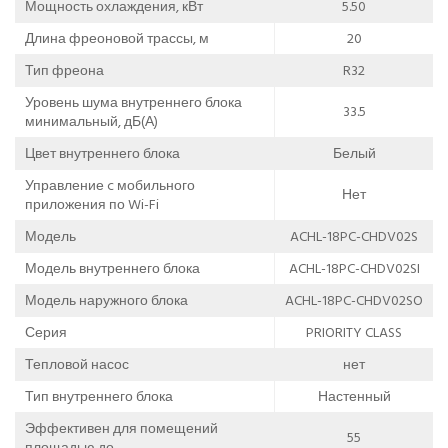
Мощность охлаждения, кВт
5.50
Длина фреоновой трассы, м
20
Тип фреона
R32
Уровень шума внутреннего блока
33.5
минимальный, дБ(А)
Цвет внутреннего блока
Белый
Управление c мобильного
Нет
приложения по Wi-Fi
Модель
ACHL-18PC-CHDV02S
Модель внутреннего блока
ACHL-18PC-CHDV02SI
Модель наружного блока
ACHL-18PC-CHDV02SO
Серия
PRIORITY CLASS
Тепловой насос
нет
Тип внутреннего блока
Настенный
Эффективен для помещений
55
площадью до