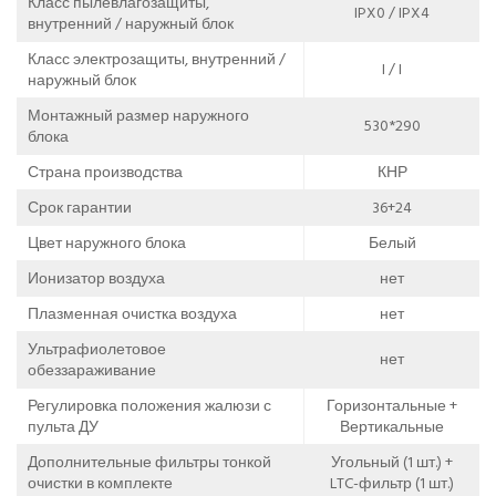
Класс пылевлагозащиты,
IPX0 / IPX4
внутренний / наружный блок
Класс электрозащиты, внутренний /
I / I
наружный блок
Монтажный размер наружного
530*290
блока
Страна производства
КНР
Срок гарантии
36+24
Цвет наружного блока
Белый
Ионизатор воздуха
нет
Плазменная очистка воздуха
нет
Ультрафиолетовое
нет
обеззараживание
Регулировка положения жалюзи с
Горизонтальные +
пульта ДУ
Вертикальные
Дополнительные фильтры тонкой
Угольный (1 шт.) +
очистки в комплекте
LTC-фильтр (1 шт.)