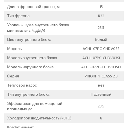
Длина фреоновой трассы, м
15
Тип фреона
R32
Уровень шума внутреннего блока
23.5
минимальный, дБ(А)
Цвет внутреннего блока
Белый
Модель
ACHL-07PC-CHDV03S
Модель внутреннего блока
ACHL-07PC-CHDV03SI
Модель наружного блока
ACHL-07PC-CHDV03SO
Серия
PRIORITY CLASS 2.0
Тепловой насос
нет
Тип внутреннего блока
Настенный
Эффективен для помещений
23.5
площадью до
Холодопроизводительность (kBTU)
8
Коэффициент