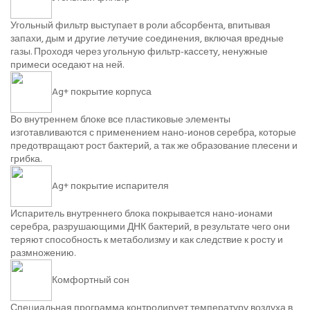
Угольный фильтр выступает в роли абсорбента, впитывая
запахи, дым и другие летучие соединения, включая вредные
газы. Проходя через угольную фильтр-кассету, ненужные
примеси оседают на ней.
Ag+ покрытие корпуса
Во внутреннем блоке все пластиковые элементы
изготавливаются с применением нано-ионов серебра, которые
предотвращают рост бактерий, а так же образование плесени и
грибка.
Ag+ покрытие испарителя
Испаритель внутреннего блока покрывается нано-ионами
серебра, разрушающими ДНК бактерий, в результате чего они
теряют способность к метаболизму и как следствие к росту и
размножению.
Комфортный сон
Специальная программа контролирует температуру воздуха в