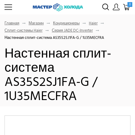
0
Главная
Магазин
Кондиционеры
Haier
Сплит-системы Haier
Серия JADE DC-Inverter
Настенная сплит-система AS35S2SJ1FA-G / 1U35MECFRA
Настенная сплит-
система
AS35S2SJ1FA-G /
1U35MECFRA