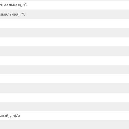
симальная), °С
имальная), °С
ный, дБ(А)