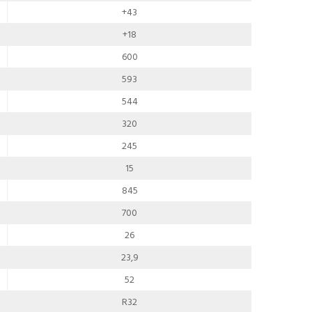
+43
+18
600
593
544
320
245
15
845
700
26
23,9
52
R32