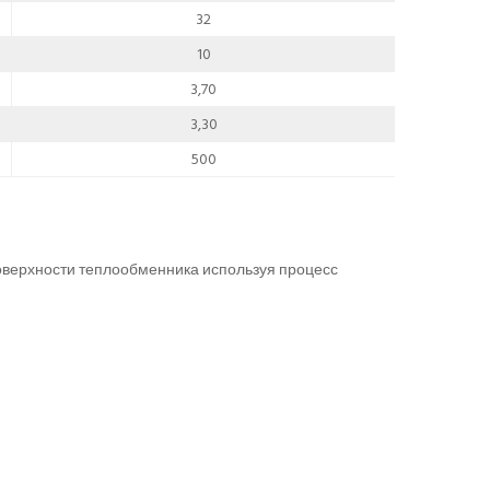
32
10
3,70
3,30
500
поверхности теплообменника используя процесс