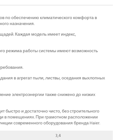
ов по обеспечению климатического комфорта в
ого назначения.
щадей. Каждая модель имеет индекс,
ого режима работы системы имеют возможность
требования.
ания в агрегат пыли, листвы, оседания выхлопных
ление электроэнергии также снижено до низких
т быстро и достаточно чисто, без строительного
ади в помещениях. При грамотном расположении
нкции современного оборудования бренда Haier.
3,4