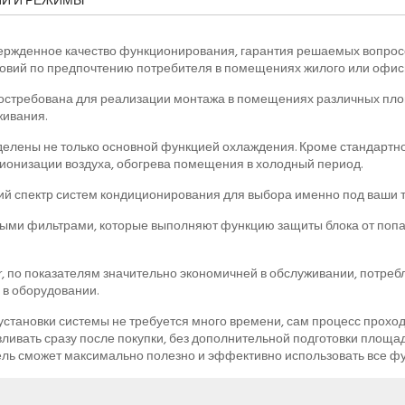
ИИ И РЕЖИМЫ
вержденное качество функционирования, гарантия решаемых вопрос
вий по предпочтению потребителя в помещениях жилого или офисн
стребована для реализации монтажа в помещениях различных пло
ивания.
елены не только основной функцией охлаждения. Кроме стандартн
ионизации воздуха, обогрева помещения в холодный период.
й спектр систем кондиционирования для выбора именно под ваши 
ми фильтрами, которые выполняют функцию защиты блока от попад
, по показателям значительно экономичней в обслуживании, потреб
 в оборудовании.
становки системы не требуется много времени, сам процесс проходи
вливать сразу после покупки, без дополнительной подготовки площ
ль сможет максимально полезно и эффективно использовать все фу