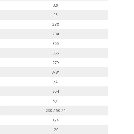
3,9
35
280
204
855
355
279
3/8"
1/4''
954
9,8
230 / 50 / 1
+24
-20