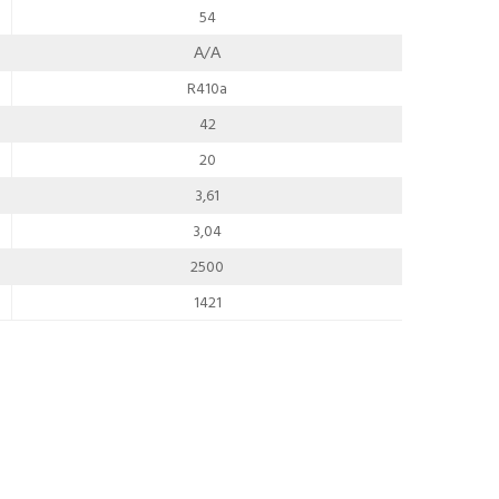
54
А/А
R410a
42
20
3,61
3,04
2500
1421