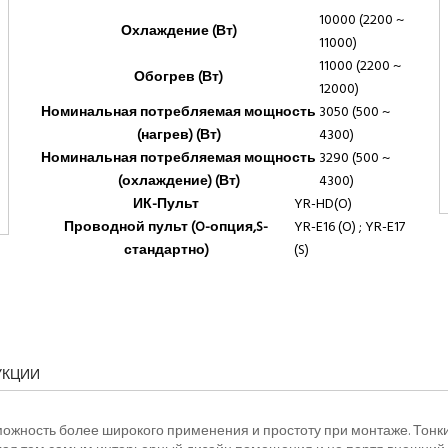
10000 (2200 ~
Охлаждение (Вт)
11000)
11000 (2200 ~
Обогрев (Вт)
12000)
Номинальная потребляемая мощность
3050 (500 ~
(нагрев) (Вт)
4300)
Номинальная потребляемая мощность
3290 (500 ~
(охлаждение) (Вт)
4300)
ИК-Пульт
YR-HD(O)
Проводной пульт (O-опция,S-
YR-E16 (O) ; YR-E17
стандартно)
(S)
УКЦИИ
ожность более широкого применения и простоту при монтаже. Тонки