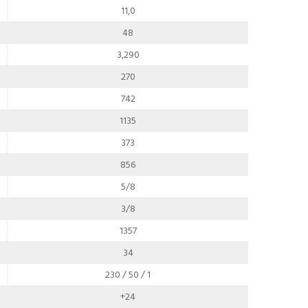
11,0
48
3,290
270
742
1135
373
856
5/8
3/8
1357
34
230 / 50 / 1
+24