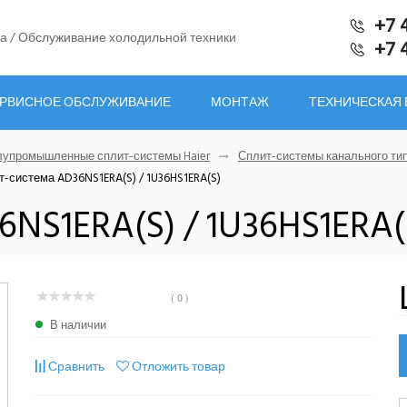
+7 
а / Обслуживание холодильной техники
+7 
РВИСНОЕ ОБСЛУЖИВАНИЕ
МОНТАЖ
ТЕХНИЧЕСКАЯ
упромышленные сплит-системы Haier
Сплит-системы канального тип
-система AD36NS1ERA(S) / 1U36HS1ERA(S)
NS1ERA(S) / 1U36HS1ERA(
( 0 )
В наличии
Сравнить
Отложить товар