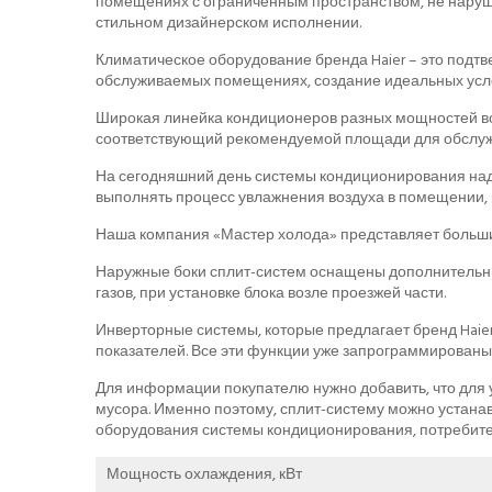
помещениях с ограниченным пространством, не наруш
стильном дизайнерском исполнении.
Климатическое оборудование бренда Haier – это подт
обслуживаемых помещениях, создание идеальных усло
Широкая линейка кондиционеров разных мощностей во
соответствующий рекомендуемой площади для обслуж
На сегодняшний день системы кондиционирования над
выполнять процесс увлажнения воздуха в помещении, 
Наша компания «Мастер холода» представляет больши
Наружные боки сплит-систем оснащены дополнительны
газов, при установке блока возле проезжей части.
Инверторные системы, которые предлагает бренд Haier
показателей. Все эти функции уже запрограммированы
Для информации покупателю нужно добавить, что для у
мусора. Именно поэтому, сплит-систему можно устана
оборудования системы кондиционирования, потребите
Мощность охлаждения, кВт