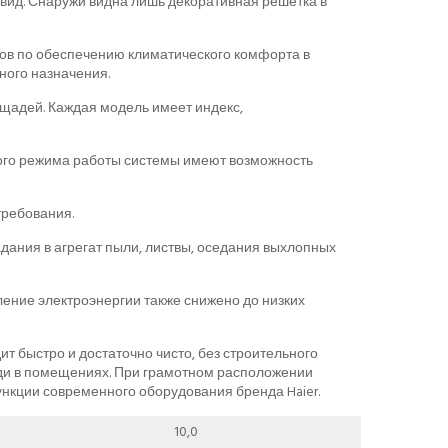
ид. Снаружи видна лишь декоративная решетка в
ов по обеспечению климатического комфорта в
ого назначения.
щадей. Каждая модель имеет индекс,
ого режима работы системы имеют возможность
требования.
ания в агрегат пыли, листвы, оседания выхлопных
ление электроэнергии также снижено до низких
т быстро и достаточно чисто, без строительного
ади в помещениях. При грамотном расположении
нкции современного оборудования бренда Haier.
10,0