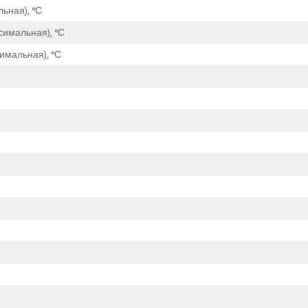
ьная), °С
симальная), °С
имальная), °С