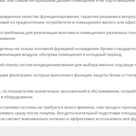
ая тем самым интерьерный дизайн помещения и не портя внешний в
вержденное качество функционирования, гарантия решаемых вопрос
вий по предпочтению потребителя в помещениях жилого или офисн
стребована для реализации монтажа в помещениях различных пло
ивания.
елены не только основной функцией охлаждения. Кроме стандартн
ионизации воздуха, обогрева помещения в холодный период.
й спектр систем кондиционирования для выбора именно под ваши 
ми фильтрами, которые выполняют функцию защиты блока от попад
, по показателям значительно экономичней в обслуживании, потреб
 в оборудовании.
становки системы не требуется много времени, сам процесс проходи
вливать сразу после покупки, без дополнительной подготовки площ
ль сможет максимально полезно и эффективно использовать все фу