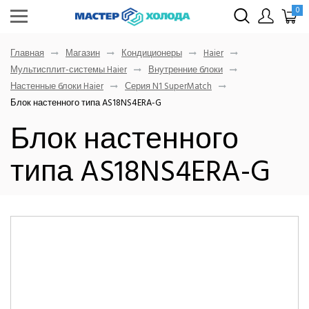
0
Главная
Магазин
Кондиционеры
Haier
Мультисплит-системы Haier
Внутренние блоки
Настенные блоки Haier
Серия N1 SuperMatch
Блок настенного типа AS18NS4ERA-G
Блок настенного
типа AS18NS4ERA-G