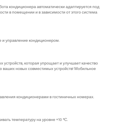
абота кондиционера автоматически адаптируется под
сти в помещении и в зависимости от этого система
е и управление кондиционером.
х устройств, которая упрощает и улучшает качество
ию ваших новых совместимых устройств! Мобильное
равления кондиционерами в гостиничных номерах.
ать температуру на уровне +10 °С.