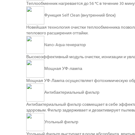
Теплообменник нагревается до 56 °C в течение 30 мин
Функция Self Clean (внутренний блок)
Новейшая технология очистки теплообменника позволя
теплового расширения оттайки.
Nano-Aqua генератор
Высокоэффективный модуль очистки, ионизации и увла
Мощная УФ-лампа
Мощная УФ-Лампа осуществляет фотохимическую обраб
Антибактериальный фильтр
Антибактериальный фильтр совмещает в себе эффектив
здоровым. Фильтр задерживает и дезактивирует пылевы
Угольный фильтр
Угольный фильтр выступает в роли абсорбента, впитыв