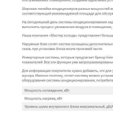
обслуживаемых помещениях, создание идеальных усло
Широкая линейка кондиционеров разных мощностей во
соответствующий рекомендуемой площади для обслуж
На сегодняшний день системы кондиционирования над
выполнять процесс увлажнения воздуха в помещении, 
Наша компания «Мастер холода» представляет больши
Наружные боки сплит-систем оснащены дополнительны
газов, при установке блока возле проезжей части.
Инверторные системы, которые предлагает бренд Haier
показателей. Все эти функции уже запрограммированы
Для информации покупателю нужно добавить, что для у
мусора. Именно поэтому, сплит-систему можно устана
оборудования системы кондиционирования, потребите
Мощность охлаждения, кВт
Мощность нагрева, кВт
Уровень шума внутреннего блока максимальный, дБ(А