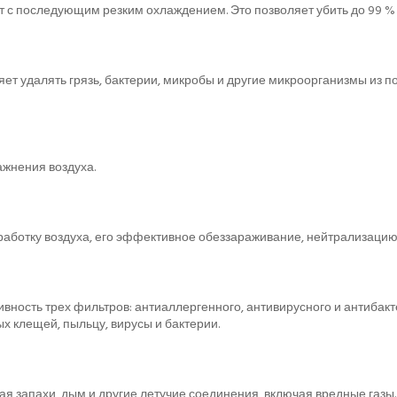
ут с последующим резким охлаждением. Это позволяет убить до 99 % 
ет удалять грязь, бактерии, микробы и другие микроорганизмы из 
жнения воздуха.
отку воздуха, его эффективное обеззараживание, нейтрализацию 
ность трех фильтров: антиаллергенного, антивирусного и антибакте
х клещей, пыльцу, вирусы и бактерии.
ая запахи, дым и другие летучие соединения, включая вредные газы