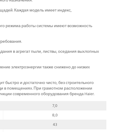
ого назначения.
щадей. Каждая модель имеет индекс,
ого режима работы системы имеют возможность
требования.
ания в агрегат пыли, листвы, оседания выхлопных
ление электроэнергии также снижено до низких
т быстро и достаточно чисто, без строительного
ади в помещениях. При грамотном расположении
нкции современного оборудования бренда Haier.
7,0
8,0
43