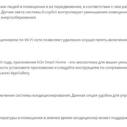
чие людей в помещении и их передвижение, в соответствии с чем р
 Датчик света системы Ecopilot контролирует уменьшение освещенно
 энергосбережения.
ионером по Wi-Fi сети позволяет удаленно осуществлять включени
года, приложение hOn Smart Home - это экосистема для ваших умны
 Просто установите приложение и следуйте инструкциям по сопряжен
awei AppGallery.
ключение системы кондиционирования. Данная опция удобна для уп
ературы в помещении в зимнее время кондиционер может поддержив