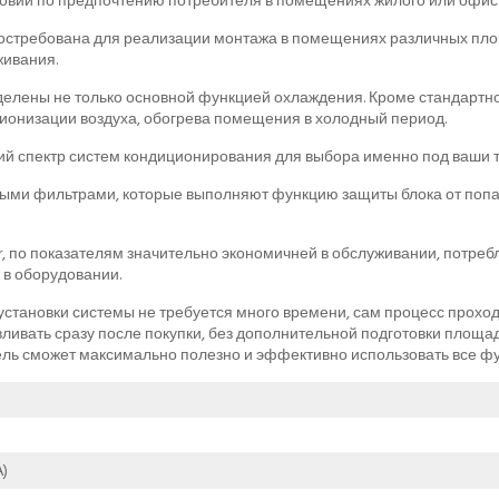
вий по предпочтению потребителя в помещениях жилого или офисн
стребована для реализации монтажа в помещениях различных пло
ивания.
елены не только основной функцией охлаждения. Кроме стандартн
ионизации воздуха, обогрева помещения в холодный период.
й спектр систем кондиционирования для выбора именно под ваши 
ми фильтрами, которые выполняют функцию защиты блока от попад
, по показателям значительно экономичней в обслуживании, потреб
 в оборудовании.
становки системы не требуется много времени, сам процесс проходи
вливать сразу после покупки, без дополнительной подготовки площ
ль сможет максимально полезно и эффективно использовать все фу
)