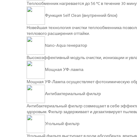
Теплообменник нагревается до 56 °C в течение 30 мин
Функция Self Clean (внутренний блок)
Новейшая технология очистки теплообменника позволя
теплового расширения оттайки.
Nano-Aqua генератор
Высокоэффективный модуль очистки, ионизации и увла
Мощная УФ-лампа
Мощная УФ-Лампа осуществляет фотохимическую обраб
Антибактериальный фильтр
Антибактериальный фильтр совмещает в себе эффектив
здоровым. Фильтр задерживает и дезактивирует пылевы
Угольный фильтр
Угольный фильтр выступает в роли абсорбента, впитыв