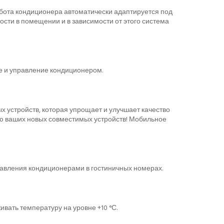
абота кондиционера автоматически адаптируется под
сти в помещении и в зависимости от этого система
е и управление кондиционером.
х устройств, которая упрощает и улучшает качество
ию ваших новых совместимых устройств! Мобильное
равления кондиционерами в гостиничных номерах.
ать температуру на уровне +10 °С.