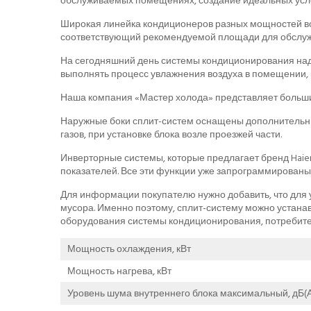
обслуживаемых помещениях, создание идеальных усло
Широкая линейка кондиционеров разных мощностей во
соответствующий рекомендуемой площади для обслуж
На сегодняшний день системы кондиционирования над
выполнять процесс увлажнения воздуха в помещении, 
Наша компания «Мастер холода» представляет больши
Наружные боки сплит-систем оснащены дополнительны
газов, при установке блока возле проезжей части.
Инверторные системы, которые предлагает бренд Haier
показателей. Все эти функции уже запрограммированы
Для информации покупателю нужно добавить, что для у
мусора. Именно поэтому, сплит-систему можно устана
оборудования системы кондиционирования, потребите
Мощность охлаждения, кВт
Мощность нагрева, кВт
Уровень шума внутреннего блока максимальный, дБ(А