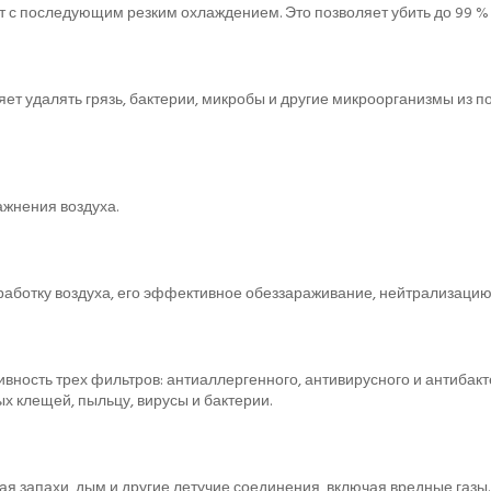
ут с последующим резким охлаждением. Это позволяет убить до 99 % 
ет удалять грязь, бактерии, микробы и другие микроорганизмы из 
жнения воздуха.
отку воздуха, его эффективное обеззараживание, нейтрализацию 
ность трех фильтров: антиаллергенного, антивирусного и антибакте
х клещей, пыльцу, вирусы и бактерии.
ая запахи, дым и другие летучие соединения, включая вредные газы