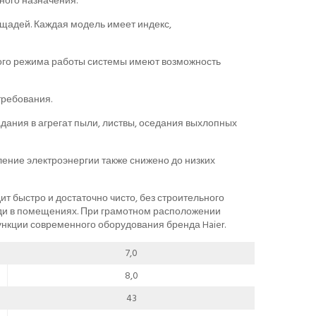
ого назначения.
щадей. Каждая модель имеет индекс,
ого режима работы системы имеют возможность
требования.
ания в агрегат пыли, листвы, оседания выхлопных
ление электроэнергии также снижено до низких
т быстро и достаточно чисто, без строительного
ади в помещениях. При грамотном расположении
нкции современного оборудования бренда Haier.
7,0
8,0
43