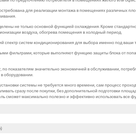
вий по предпочтению потребителя в помещениях жилого или офисн
стребована для реализации монтажа в помещениях различных пло
ивания.
елены не только основной функцией охлаждения. Кроме стандартн
ионизации воздуха, обогрева помещения в холодный период.
й спектр систем кондиционирования для выбора именно под ваши 
ми фильтрами, которые выполняют функцию защиты блока от попад
, по показателям значительно экономичней в обслуживании, потреб
 в оборудовании.
становки системы не требуется много времени, сам процесс проходи
вливать сразу после покупки, без дополнительной подготовки площ
ль сможет максимально полезно и эффективно использовать все фу
)