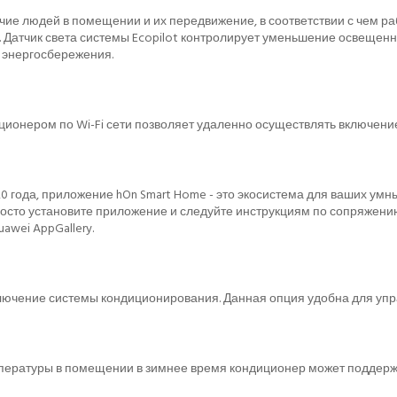
чие людей в помещении и их передвижение, в соответствии с чем р
 Датчик света системы Ecopilot контролирует уменьшение освещенно
 энергосбережения.
ионером по Wi-Fi сети позволяет удаленно осуществлять включени
года, приложение hOn Smart Home - это экосистема для ваших умны
 Просто установите приложение и следуйте инструкциям по сопряжен
awei AppGallery.
ключение системы кондиционирования. Данная опция удобна для уп
ературы в помещении в зимнее время кондиционер может поддержив