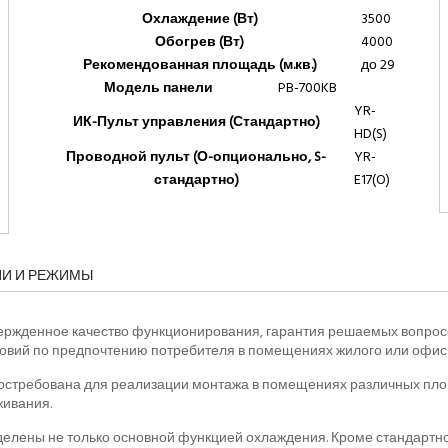
Охлаждение (Вт)
3500
Обогрев (Вт)
4000
Рекомендованная площадь (м.кв.)
до 29
Модель панели
PB-700KB
YR-
ИК-Пульт управления (Стандартно)
HD(S)
Проводной пульт (О-опционально, S-
YR-
стандартно)
E17(O)
ИИ И РЕЖИМЫ
вержденное качество функционирования, гарантия решаемых вопрос
вий по предпочтению потребителя в помещениях жилого или офисн
стребована для реализации монтажа в помещениях различных пло
ивания.
елены не только основной функцией охлаждения. Кроме стандартн