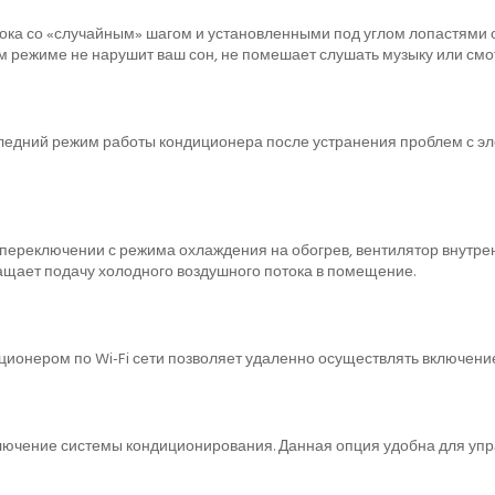
ока со «случайным» шагом и установленными под углом лопастями 
том режиме не нарушит ваш сон, не помешает слушать музыку или смо
ледний режим работы кондиционера после устранения проблем с эл
переключении с режима охлаждения на обогрев, вентилятор внутрен
ращает подачу холодного воздушного потока в помещение.
ионером по Wi-Fi сети позволяет удаленно осуществлять включени
ключение системы кондиционирования. Данная опция удобна для уп