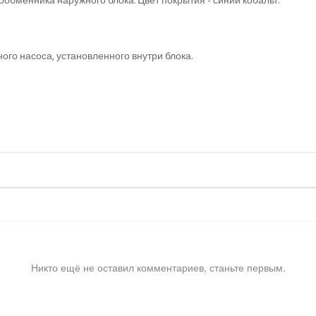
обменника наружного блока. Цвет покрытия - синий кобальт.
го насоса, установленного внутри блока.
Никто ещё не оставил комментариев, станьте первым.