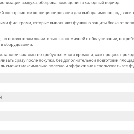
ионизации воздуха, обогрева помещения в холодный период.
й спектр систем кондиционирования для выбора именно под ваши 
ми фильтрами, которые выполняют функцию защиты блока от попад
, по показателям значительно экономичней в обслуживании, потреб
 в оборудовании.
становки системы не требуется много времени, сам процесс проходи
вливать сразу после покупки, без дополнительной подготовки площ
ль сможет максимально полезно и эффективно использовать все фу
)