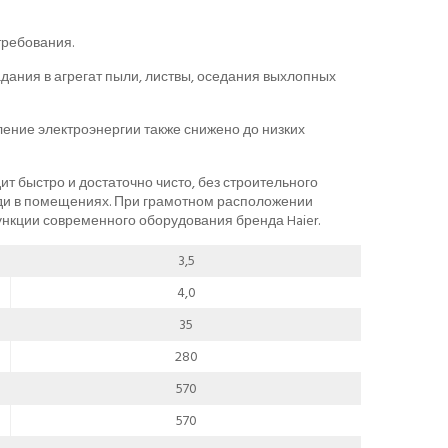
требования.
ания в агрегат пыли, листвы, оседания выхлопных
ление электроэнергии также снижено до низких
т быстро и достаточно чисто, без строительного
ади в помещениях. При грамотном расположении
нкции современного оборудования бренда Haier.
3,5
4,0
35
280
570
570