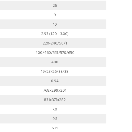
26
9
10
2.93 (1.20 - 3.00)
220-240/50/1
400/460/515/570/650
400
19/23/26/33/38
0.94
768x299x201
831x371x282
7.0
9.5
6.35