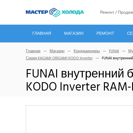
Ремонт / Продаж
ГЛАВНАЯ
МАГАЗИН
РЕМОНТ
СЕ
Главная
Магазин
Кондиционеры
FUNAI
Му
Серия KAGAMI ORIGAMI KODO Inverter
FUNAI внутренний
FUNAI внутренний 
KODO Inverter RAM-