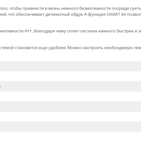
ого, чтобы привнести в жизнь немного безмятежности посреди суе
й, что обеспечивает деликатный обдув. А функция SMART Air позво
ективности А++, благодаря чему сплит-система намного быстрее и
истемой становится еще удобнее. Можно настроить необходимую темп
)