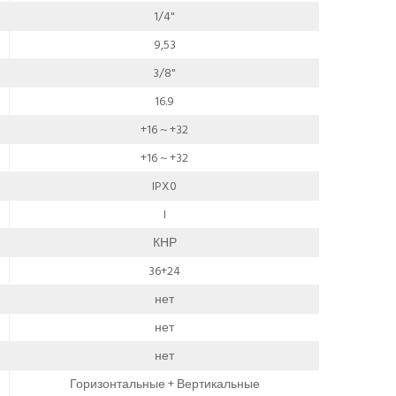
1/4"
9,53
3/8"
16.9
+16 ~ +32
+16 ~ +32
IPX0
I
КНР
36+24
нет
нет
нет
Горизонтальные + Вертикальные