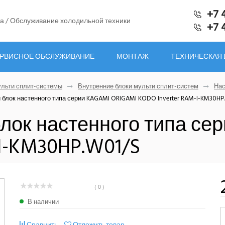
+7 
а / Обслуживание холодильной техники
+7 
РВИСНОЕ ОБСЛУЖИВАНИЕ
МОНТАЖ
ТЕХНИЧЕСКАЯ
льти сплит-системы
Внутренние блоки мульти сплит-систем
Нас
 блок настенного типа серии KAGAMI ORIGAMI KODO Inverter RAM-I-KM30HP
блок настенного типа се
I-KM30HP.W01/S
( 0 )
В наличии
Сравнить
Отложить товар