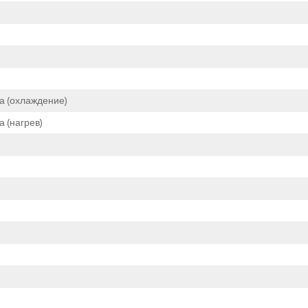
а (охлаждение)
 (нагрев)