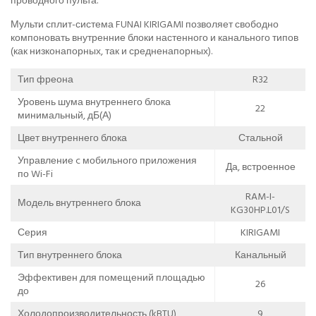
проводного пульта.
Мульти сплит-система FUNAI KIRIGAMI позволяет свободно
компоновать внутренние блоки настенного и канального типов
(как низконапорных, так и средненапорных).
Тип фреона
R32
Уровень шума внутреннего блока
22
минимальный, дБ(А)
Цвет внутреннего блока
Стальной
Управление c мобильного приложения
Да, встроенное
по Wi-Fi
RAM-I-
Модель внутреннего блока
KG30HP.L01/S
Серия
KIRIGAMI
Тип внутреннего блока
Канальный
Эффективен для помещений площадью
26
до
Холодопроизводительность (kBTU)
9