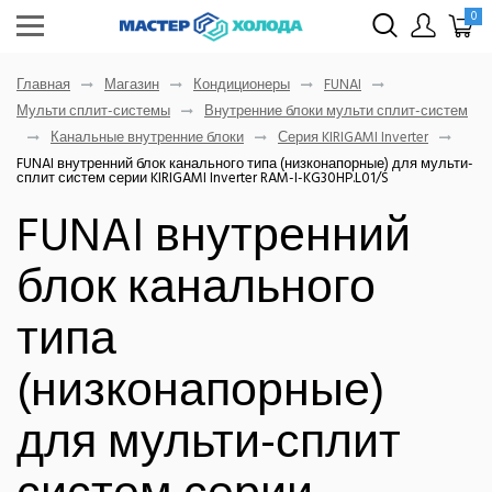
0
Главная
Магазин
Кондиционеры
FUNAI
Мульти сплит-системы
Внутренние блоки мульти сплит-систем
Канальные внутренние блоки
Серия KIRIGAMI Inverter
FUNAI внутренний блок канального типа (низконапорные) для мульти-
сплит систем серии KIRIGAMI Inverter RAM-I-KG30HP.L01/S
FUNAI внутренний
блок канального
типа
(низконапорные)
для мульти-сплит