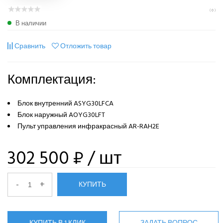
( 0 )
В наличии
Сравнить
Отложить товар
Комплектация:
Блок внутренний ASYG30LFCA
Блок наружный AOYG30LFT
Пульт управления инфракрасный AR-RAH2E
302 500 ₽
/ шт
-
+
КУПИТЬ
КУПИТЬ В 1 КЛИК
ЗАДАТЬ ВОПРОС