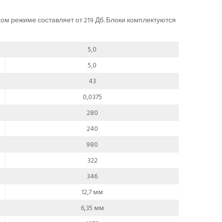
хом режиме составляет от 219 Дб. Блоки комплектуются
5,0
5,0
43
0,0375
280
240
980
322
346
12,7 мм
6,35 мм