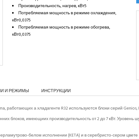
Производительность, нагрев, кВт5
Потребляемая мощность в режиме охлаждения,
кВт0,0375
Потребляемая мощность в режиме обогрева,
кВт0,0375
ИИ И РЕЖИМЫ
ИНСТРУКЦИИ
а, работающих а хладагенте R32 используются блоки серий Genios, Int
нних блоков, имеющиих производительность от 2 до 7 кВт. Уровень ш
 перламутрово-белом исполнении (KETA) и в серебристо-сером цвете (