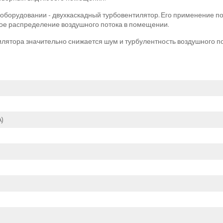
в оборудовании - двухкаскадный турбовентилятор. Его применение п
ое распределение воздушного потока в помещении.
ятора значительно снижается шум и турбулентноcть воздушного пот
)