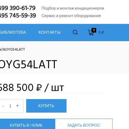
499 390-61-79
Подбор и монтаж кондиционеров
495 745-59-39
Сервис и ремонт оборудования
0
0 ₽
 БИБЛИОТЕКА
КОНТАКТЫ
W/AOYG54LATT
OYG54LATT
588 500 ₽
/ шт
-
+
КУПИТЬ
КУПИТЬ В 1 КЛИК
ЗАДАТЬ ВОПРОС