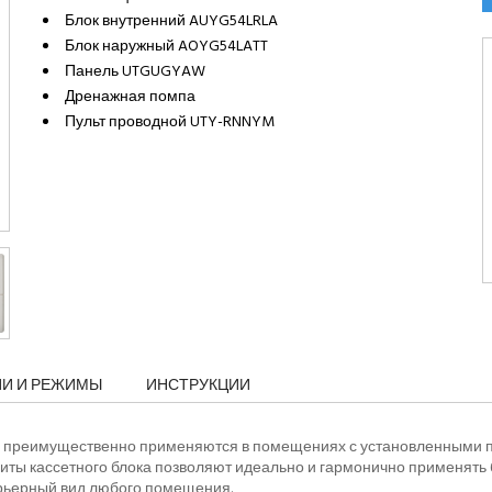
Блок внутренний AUYG54LRLA
Блок наружный AOYG54LATT
Панель UTGUGYAW
Дренажная помпа
Пульт проводной UTY-RNNYM
ИИ И РЕЖИМЫ
ИНСТРУКЦИИ
и преимущественно применяются в помещениях с установленными п
ты кассетного блока позволяют идеально и гармонично применять 
ерьерный вид любого помещения.