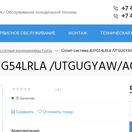
+7 
а / Обслуживание холодильной техники
+7 
РВИСНОЕ ОБСЛУЖИВАНИЕ
МОНТАЖ
ТЕХНИЧЕСКАЯ
ссетные кондиционеры Fujitsu
Сплит-система AUYG54LRLA /UTGUGYA
YG54LRLA /UTGUGYAW/A
( 0 )
В наличии
Сравнить
Отложить товар
Комплектация: