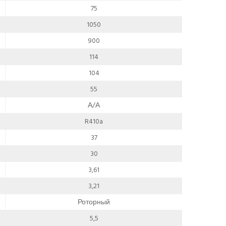
75
1050
900
114
104
55
А/А
R410a
37
30
3,61
3,21
Роторный
5,5