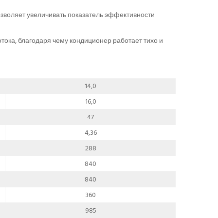
озволяет увеличивать показатель эффективности
ока, благодаря чему кондиционер работает тихо и
14,0
16,0
47
4,36
288
840
840
360
985