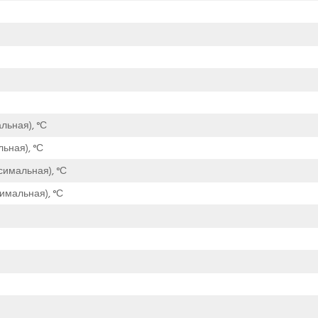
льная), °С
ьная), °С
симальная), °С
имальная), °С