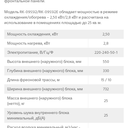
фронтальной панели.
Модель RK-09SSI2/RK-09SSI2E обладает мощностью в режиме
охлаждения/обогрева – 2,50 кВт/2,8 кВт и рассчитана на
использование в помещениях площадью до 25 кв. м.
Мощность охлаждения, кВт
2,50
Мощность нагрева, кВт
2,8
Электропитание, В/Гц/Ф
220-240-50-1
Высота внешнего (наружного) блока, мм
550
Глубина внешнего (наружного) блока, мм
330
Длина фреоновой трассы, м
15 / 10
Ширина внешнего (наружного) блока, мм
732
Масса внешнего (наружного) блока
25
(нетто), кг
Уровень шума внутреннего блока
25
минимальный, дБ(А)
Расход воздуха минимальный, м3/час -