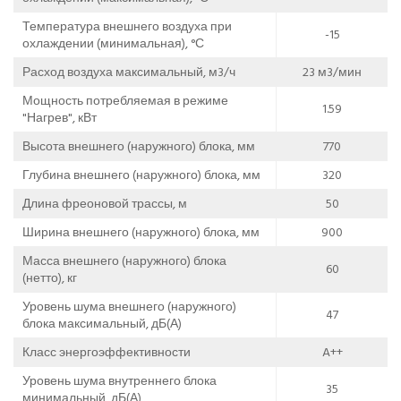
Температура внешнего воздуха при
-15
охлаждении (минимальная), °С
Расход воздуха максимальный, м3/ч
23 м3/мин
Мощность потребляемая в режиме
1.59
"Нагрев", кВт
Высота внешнего (наружного) блока, мм
770
Глубина внешнего (наружного) блока, мм
320
Длина фреоновой трассы, м
50
Ширина внешнего (наружного) блока, мм
900
Масса внешнего (наружного) блока
60
(нетто), кг
Уровень шума внешнего (наружного)
47
блока максимальный, дБ(А)
Класс энергоэффективности
A++
Уровень шума внутреннего блока
35
минимальный, дБ(А)