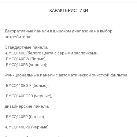
ХАРАКТЕРИСТИКИ
Декоративные панели в широком диапазоне на выбор
потребителя:
Стандартные панели:
-BYCQ140E (белого цвета с серыми заслонками,
-BYCQ140EW (белые),
-BYCQ140EB (черные);
Функциональные панели с автоматической очисткой фильтра:
-BYCQ140EG F (белые),
-BYCQ140EGFB (черные);
дизайнерские панели:
-BYCQ140EP (белые),
-BYCQ140EPB (черные).