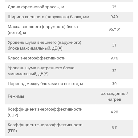
Длина фреоновой трассы, м
75
Ширина внешнего (наружного) блока, мм
940
Масса внешнего (наружного) блока
95/101
(нетто), кг
Уровень шума внешнего (наружного)
51
блока максимальный, дБ(А)
Класс энергоэффективности
A+6
Уровень шума внутреннего блока
32
минимальный, дБ(А)
Перепад между блоками по высоте, м
30
охлаждение /
Режимы
нагрев
Коэффициент энергоэффективности
4.28
(COP)
Коэффициент энергоэффективности
6.11
(EER)