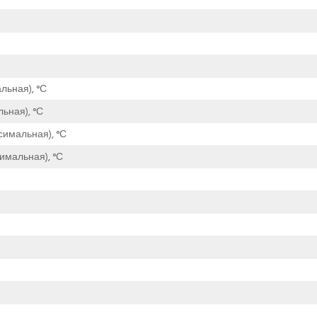
льная), °С
ьная), °С
симальная), °С
имальная), °С