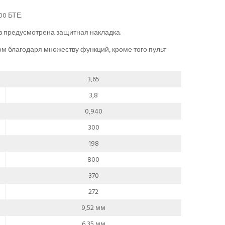
00 БТЕ.
ов предусмотрена защитная накладка.
м благодаря множеству функций, кроме того пульт
3,65
3,8
0,940
300
198
800
370
272
9,52 мм
6,35 мм