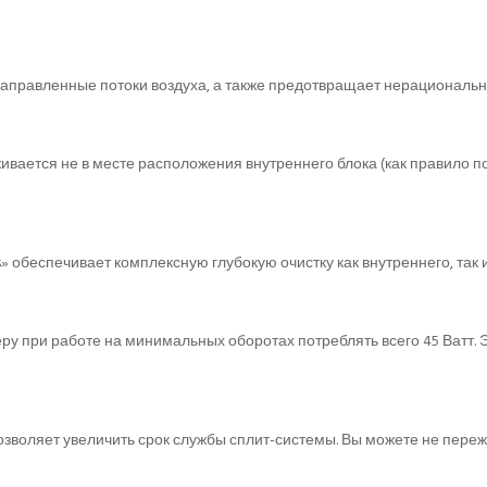
направленные потоки воздуха, а также предотвращает нерациональн
ивается не в месте расположения внутреннего блока (как правило по
s» обеспечивает комплексную глубокую очистку как внутреннего, так
неру при работе на минимальных оборотах потреблять всего 45 Ватт
озволяет увеличить срок службы сплит-системы. Вы можете не пере