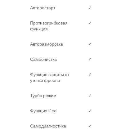
Авторестарт
✓
Противогрибковая
✓
функция
Авторазморозка
✓
Самоочистка
✓
Функция защиты от
✓
утечки фреона
Турбо режим
✓
Функция iFeel
✓
Самодиагностика
✓