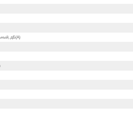
ный, дБ(А)
)