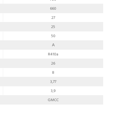
660
27
25
50
А
R410a
26
8
3,77
3,9
GMCC