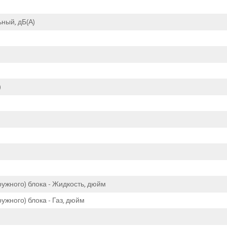
ный, дБ(А)
)
ужного) блока - Жидкость, дюйм
жного) блока - Газ, дюйм