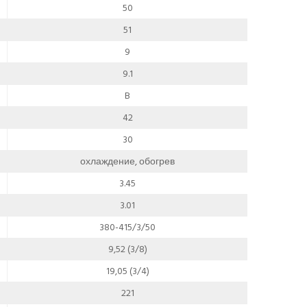
50
51
9
9.1
B
42
30
охлаждение, обогрев
3.45
3.01
380-415/3/50
9,52 (3/8)
19,05 (3/4)
221