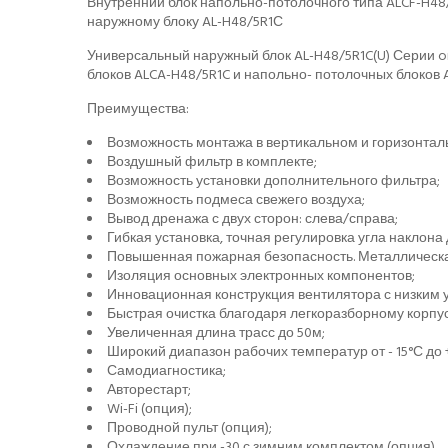
Внутренний блок напольно-потолочного типа ALCF-H4
наружному блоку AL-H48/5R1С
Универсальный наружный блок AL-H48/5R1C(U) Серии o
блоков ALCA-H48/5R1C и напольно- потолочных блоков 
Преимущества:
Возможность монтажа в вертикальном и горизонта
Воздушный фильтр в комплекте;
Возможность установки дополнительного фильтра;
Возможность подмеса свежего воздуха;
Вывод дренажа с двух сторон: слева/справа;
Гибкая установка, точная регулировка угла наклона
Повышенная пожарная безопасность. Металлическая
Изоляция основных электронных компонентов;
Инновационная конструкция вентилятора с низким 
Быстрая очистка благодаря легкоразборному корпус
Увеличенная длина трасс до 50м;
Широкий диапазон рабочих температур от - 15°С до 
Самодиагностика;
Авторестарт;
Wi-Fi (опция);
Проводной пульт (опция);
Охлаждение при -30 с зимним комплектом (опция).