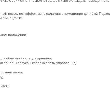
8/5R1С Серии on-off позволяет эффективно охлаждать помещение п
n-off позволяет эффективно охлаждать помещение до 140м2. Подход
ALCF-H48/5R1C
льном положении;
 для облегчения отвода дренажа;
 панель корпуса и коробка платы управления;
уровнем шума;
у;
+49°С;