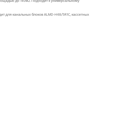
лощадью до 140м2. Подходит к универсальному
ит для канальных блоков ALMD-H48/5R1C, кассетных