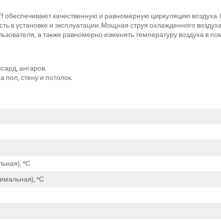
f обеспечивают качественную и равномерную циркуляцию воздуха. 
ть в установке и эксплуатации. Мощная струя охлажденного воздуха
льзователя, а также равномерно изменять температуру воздуха в п
сард, ангаров.
 пол, стену и потолок.
ьная), °С
имальная), °С