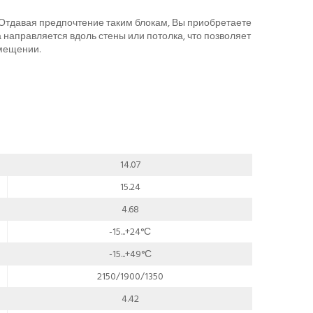
Отдавая предпочтение таким блокам, Вы приобретаете
 направляется вдоль стены или потолка, что позволяет
омещении.
14.07
15.24
4.68
-15...+24°С
-15...+49°С
2150/1900/1350
4.42