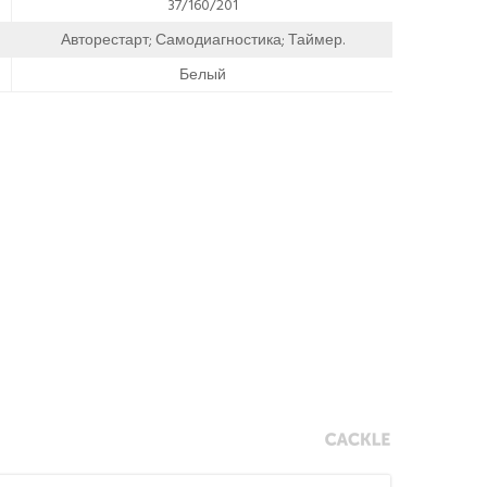
37/160/201
Авторестарт; Самодиагностика; Таймер.
Белый