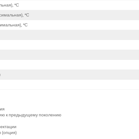
ьная), °С
симальная), °С
имальная), °С
)
ния
нию к предыдущему поколению
лектации
 (опция)