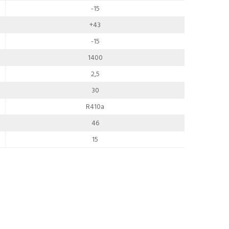
-15
+43
-15
1400
2,5
30
R410a
46
15