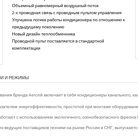
Объемный равномерный воздушный поток
2-х проводная связь с проводным пультом управления
Улучшена логика работы кондиционера по отношению к
предыдущему поколению
Новый дизайн теплообменника
Проводной пульт поставляется в стандартной
комплектации
ИИ И РЕЖИМЫ
ния бренда Aeronik включает в себя кондиционеры канального, кас
зателем энергоффективности, простотой при монтаже оборудования
отают с использованием экологичного, озонобезопасного фреона R
з ведущих поставщиков техники на рынке России и СНГ, выпускает