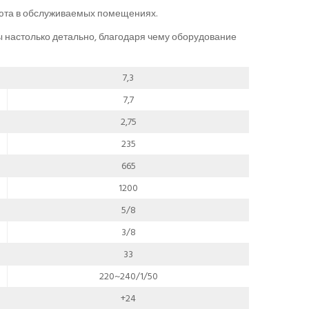
уюта в обслуживаемых помещениях.
 настолько детально, благодаря чему оборудование
7,3
7,7
2,75
235
665
1200
5/8
3/8
33
220~240/1/50
+24