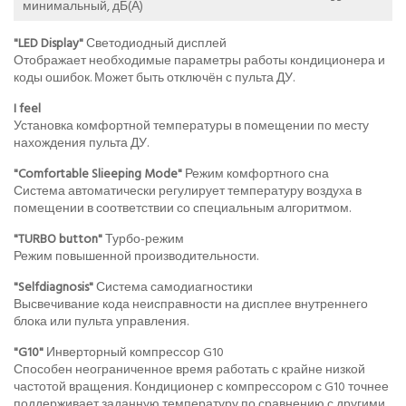
минимальный, дБ(А)
"LED Display"
Светодиодный дисплей
Отображает необходимые параметры работы кондиционера и
коды ошибок. Может быть отключён с пульта ДУ.
I feel
Установка комфортной температуры в помещении по месту
нахождения пульта ДУ.
"Comfortable Slieeping Mode"
Режим комфортного сна
Система автоматически регулирует температуру воздуха в
помещении в соответствии со специальным алгоритмом.
"TURBO button"
Турбо-режим
Режим повышенной производительности.
"Selfdiagnosis"
Система самодиагностики
Высвечивание кода неисправности на дисплее внутреннего
блока или пульта управления.
"G10"
Инверторный компрессор G10
Способен неограниченное время работать с крайне низкой
частотой вращения. Кондиционер с компрессором с G10 точнее
поддерживает заданную температуру по сравнению с другими