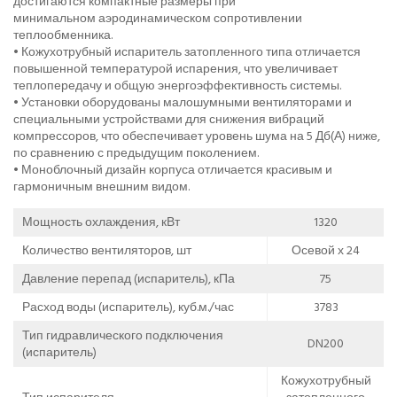
достигаются компактные размеры при
минимальном аэродинамическом сопротивлении
теплообменника.
• Кожухотрубный испаритель затопленного типа отличается
повышенной температурой испарения, что увеличивает
теплопередачу и общую энергоэффективность системы.
• Установки оборудованы малошумными вентиляторами и
специальными устройствами для снижения вибраций
компрессоров, что обеспечивает уровень шума на 5 Дб(А) ниже,
по сравнению с предыдущим поколением.
• Моноблочный дизайн корпуса отличается красивым и
гармоничным внешним видом.
Мощность охлаждения, кВт
1320
Количество вентиляторов, шт
Осевой х 24
Давление перепад (испаритель), кПа
75
Расход воды (испаритель), куб.м./час
3783
Тип гидравлического подключения
DN200
(испаритель)
Кожухотрубный