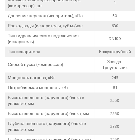
1
(компрессор), шт
Давление перепад (испаритель), кПа
50
Расход воды (испаритель), куб.м./час
630
Тип гидравлического подключения
DN100
(испаритель)
Тип испарителя
Кожухотрубный
Звезда-
Способ пуска (компрессор)
Треугольник
Мощность нагрева, кВт
245
Потребляемая мощность, кВт
81
Высота внешнего (наружного) блока в
2550
упаковке, мм
Высота внешнего (наружного) блока, мм
2550
Глубина внешнего (наружного) блока в
2330
упаковке, мм
Глубина внешнего (наружного) блока, мм
2250