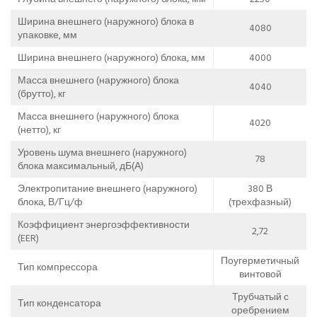
Ширина внешнего (наружного) блока в
4080
упаковке, мм
Ширина внешнего (наружного) блока, мм
4000
Масса внешнего (наружного) блока
4040
(брутто), кг
Масса внешнего (наружного) блока
4020
(нетто), кг
Уровень шума внешнего (наружного)
78
блока максимальный, дБ(А)
Электропитание внешнего (наружного)
380 В
блока, В/Гц/ф
(трехфазный)
Коэффициент энергоэффективности
2,72
(EER)
Поугерметичный
Тип компрессора
винтовой
Трубчатый с
Тип конденсатора
оребрением