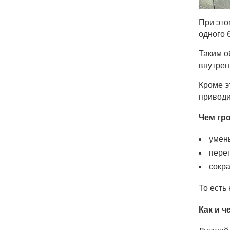
При это
одного 
Таким о
внутрен
Кроме э
приводи
Чем гр
умен
пере
сокр
То есть
Как и 