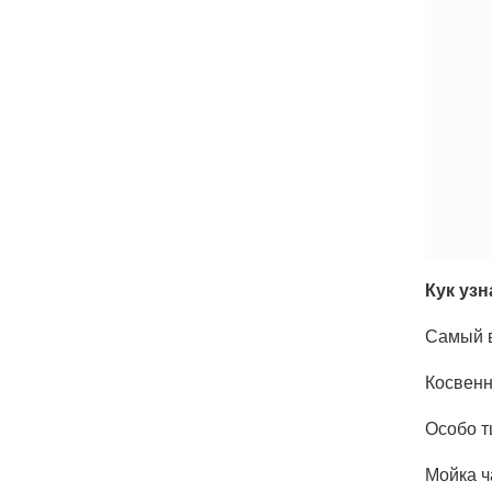
Кук узн
Самый в
Косвенн
Особо т
Мойка ч