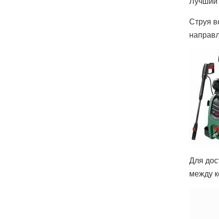
Лучший 
Струя в
направл
Для дос
между к