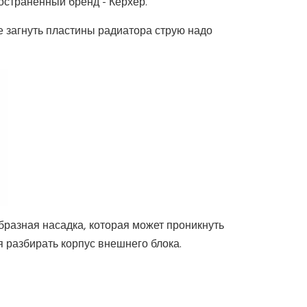
остранённый бренд - Кёрхер.
е загнуть пластины радиатора струю надо
образная насадка, которая может проникнуть
я разбирать корпус внешнего блока.