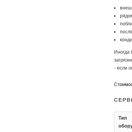
внеш
рядо
побл
после
конди
Иногда 
загрязн
- если 
Стоимос
СЕРВ
Тип
обор