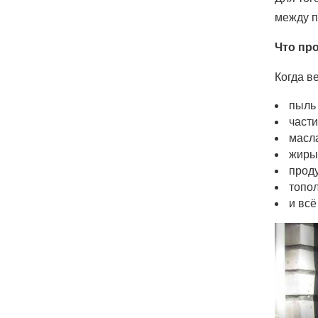
между п
Что пр
Когда в
пыль
част
масл
жиры
прод
топо
и всё