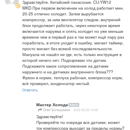
Здравствуйте. Китайский панасоник. CU-YW12 
MKD.При первом включении на холод работает мин. 
20-25 отлично холодит. Затем вырубается 
компрессор, за ним вентилятор следом, внутрений 
блок продолжает работать, через некоторое время 
включается наружка и опять холодит но уже меньше 
времени чем в первый раз и так может ещё пару раз 
поработать, в итоге уходит в ошибку, мигает таймер, 
просто мигает без всякой последовательности. 
Мануала не нашёл ни где, есть только инструкция в 
которой ничего нет. Подозреваю что датчик. 
Подскажите какое сопротивление на датчике 
наружнего и на датчиках внутреннего блока??? 
Фреон в норме, теплуха рабочая, компрессор норм, 
всё проверил, конденсатор чистый.
Ответить
Мастер Холода
Admin
Олег Большаков
2022.08.29 14:48
Здравствуйте!

Проверяйте по очереди все датчики, может 
ток компрессора выходит за пределы нормы? 