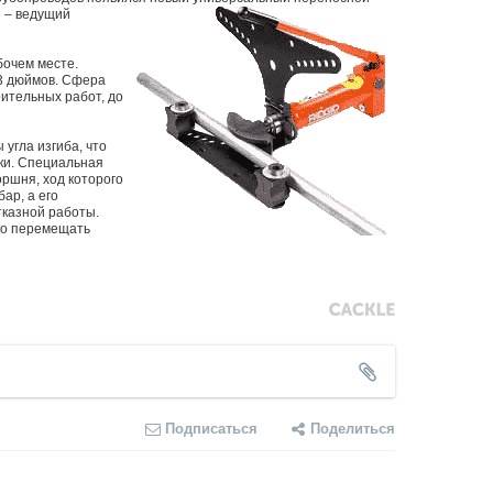
D
– ведущий
бочем месте.
 3 дюймов. Сфера
ительных работ, до
угла изгиба, что
бки. Специальная
оршня, ход которого
ар, а его
тказной работы.
ро перемещать
Подписаться
Поделиться