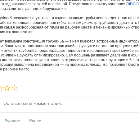
откидывающейся верхней пластиной. Предcтавила новинку компания
RIDGI
роизводитель данного оборудования.
убогиб позволяет гнуть газо- и водопроводные трубы непосредственно на ра
аботы-холодная прецизионная гибка, причём диаметр труб может достигать
я самая разнообразная-от гибки на рабочем месте и механизированных стро
ния котлоагрегатов.
ет внимание конструкция трубогиба — в нём имеются встроенные индикаторы 
 избавиться от постоянных замеров изгиба вручную и остановки процесса ги
ия рукояти трубогиба предотвращает перегрузки и продлевает срок службы п
а усилие на рукоять оптимизировано. Сам поршень развивает давление в 450 б
а имеет качественные уплотнения, что увеличивает срок эксплуатации и безо
трукция выполнена передвижной — на прочных колёсах, что позволяет быст
на рабочее место.
Лучшие
Ранее