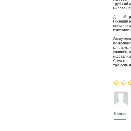
трубогиб с
мировой п
Данный тр
Принцип р
применени
изготовле
Заслужива
позволяет
конструкц
удлинён, 
гидравлик
Сама конс
трубогиб 
Новые