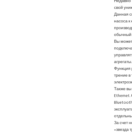
Недавно 
свой уни
Данная с
насоса к
производ
обычный 
Вы может
подключа
управлят
агрегаты.
Функция 
трение в
электроэ
Также вы 
Ethernet
Bluetoot
эксплуат
отдельны
За счет 
«звезда 