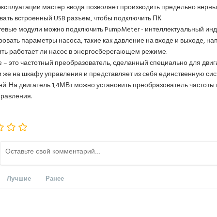
эксплуатации мастер ввода позволяет производить предельно верн
вать встроенный USB разъем, чтобы подключить ПК.
тевые модули можно подключить PumpMeter - интеллектуальный инд
ровать параметры насоса, такие как давление на входе и выходе, н
ть работает ли насос в энергосберегающем режиме.
e – это частотный преобразователь, сделанный специально для двига
и же на шкафу управления и представляет из себя единственную си
ей. На двигатель 1,4МВт можно установить преобразователь частоты 
равления.
Лучшие
Ранее