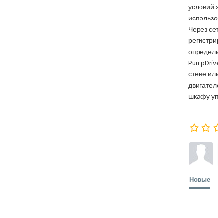
условий 
использо
Через се
регистри
определи
PumpDriv
стене ил
двигател
шкафу уп
Новые