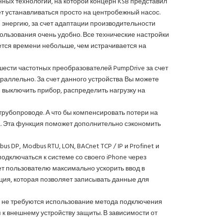
ых технологий, на которой концерн KSB представил
т устанавливаться просто на центробежный насос.
 энергию, за счет адаптации производительности
ользования очень удобно. Все технические настройки
ется времени небольше, чем истрачивается на
шести частотных преобразователей PumpDrive за счет
аллельно. За счет данного устройства Вы можете
и выключить прибор, распределить нагрузку на
трубопроводе. А что бы компенсировать потери на
а. Эта функция поможет дополнительно сэкономить
 DP, Modbus RTU, LON, BACnet TCP / IP и Profinet и
одключаться к системе со своего iPhone через
ет пользователю максимально ускорить ввод в
ция, которая позволяет записывать данные для
е не требуются использование метода подключения
 к внешнему устройству защиты. В зависимости от