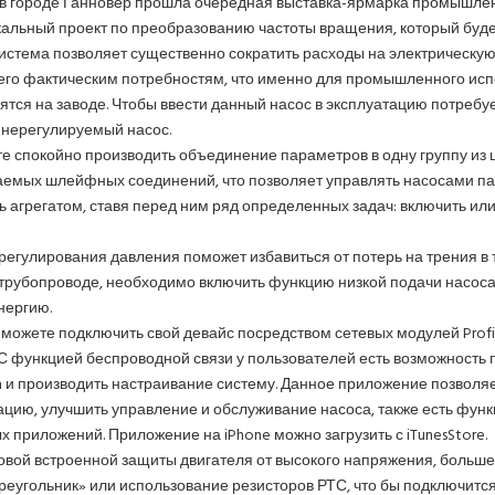
в городе Ганновер прошла очередная выставка-ярмарка промышленн
кальный проект по преобразованию частоты вращения, который буде
истема позволяет существенно сократить расходы на электрическую
 его фактическим потребностям, что именно для промышленного исп
ятся на заводе. Чтобы ввести данный насос в эксплуатацию потребу
нерегулируемый насос.
е спокойно производить объединение параметров в одну группу из 
емых шлейфных соединений, что позволяет управлять насосами пар
ь агрегатом, ставя перед ним ряд определенных задач: включить ил
регулирования давления поможет избавиться от потерь на трения в 
 трубопроводе, необходимо включить функцию низкой подачи насос
нергию.
можете подключить свой девайс посредством сетевых модулей Profibus
. С функцией беспроводной связи у пользователей есть возможность п
h и производить настраивание систему. Данное приложение позволя
ацию, улучшить управление и обслуживание насоса, также есть функ
х приложений. Приложение на iPhone можно загрузить с iTunesStore.
новой встроенной защиты двигателя от высокого напряжения, больш
треугольник» или использование резисторов РТС, что бы подключится