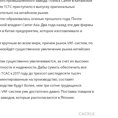
 промышленного завода Toshiba Carrier в Китайской
ие TCTC приступило к выпуску оригинальных
тельно на китайском рынке.
ier образовалась осенью прошлого года. Почти
й владеет Carrier Asia. Два года назад эти две фирмы
 в Китае предприятие, которое изготавливало и
 крупным во всем мире, причем рынок VRF-систем, по
оизойдёт существенное увеличение рынка китайских
тае существенно увеличиваются, за счет их высоких
ности и надежности. Дабы суметь обеспечить все
 TCAC к 2017 году до трехсот шестидесяти тысяч
риентированные на производство, составят
водстве будут более, чем три сотни трудящихся.
VRF-систем уже достаточно давно. Поставка товаров в
 заводов, которые располагаются в Японии.