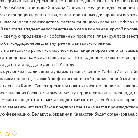
а официальная церемония, которая предшествовала открытию нового
 Республике, в регионе Ханчжоу. С начала текущего года предприят
ских кондиционеров Toshiba, ориентированных для продажи исключи
анимающаяся производством систем кондиционирования Toshiba Carr
й капитала владеет непосредственно сама компания, другой половино
и сделку о продвижении собственных проектов, планируя произвести
о бы кондиционеры для внутреннего китайского рынка.
т, что китайский рынок коммерческих кондиционеров является самым
м, продолжит самый активный рост. По предположениям, вскоре пр
м до пяти млрд. долларов к 2015 году.
ых условиях реализация мультизональных систем Toshiba Carrier в Ки
ельских качеств, высокой эффективности и общепризнанной комфорт
ти рынка Китая, Carrier стремится повысить изготовление на заводах
их и внешних блоков. К этому моменту территориальные площади, о
тельно двадцать пять тысяч квадратных метров, а работать на произ
мо заметить, что китайское предприятие занимается производством 
ую Федерацию, Беларусь, Украину и Казахстан будет организована с