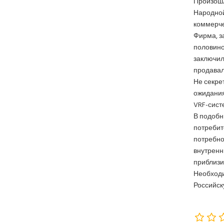
Произошл
Народной
коммерче
Фирма, з
половино
заключил
продавал
Не секре
ожидания
VRF-систе
В подобн
потребит
потребнос
внутренн
приблизи
Необходи
Российск