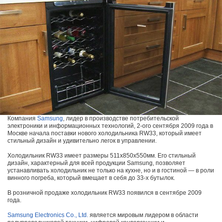
ИНВЕРТОРНЫЕ КОНДИЦИОНЕРЫ
СПРАВОЧНЫЕ МАТЕРИАЛЫ
КОНДИЦИОНИРОВАНИЕ СЕРВЕРНОЙ
ИСТОРИЯ БРЕНДОВ
Компания
Samsung
, лидер в производстве потребительской
электроники и информационных технологий, 2-ого сентября 2009 года в
Москве начала поставки нового холодильника RW33, который имеет
стильный дизайн и удивительно легок в управлении.
Холодильник RW33 имеет размеры 511x850x550мм. Его стильный
дизайн, характерный для всей продукции Samsung, позволяет
устанавливать холодильник не только на кухне, но и в гостиной — в роли
винного погреба, который вмещает в себя до 33-х бутылок.
В розничной продаже холодильник RW33 появился в сентябре 2009
года.
Samsung Electronics Co., Ltd.
является мировым лидером в области