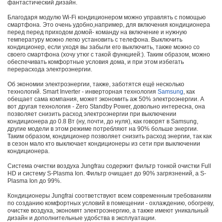
фантастический дизайн.
Благодаря модулю Wi-Fi кондиционером можно управлять с помощью
смартфона. Это очень удобно,например, для включения кондиционера
перед перед приходом домой- команду на включение и нужную
температуру можно легко установить с телефона. Выключить
кондиционер, если уходя вы забыли его выключить, также можно со
своего смартфона (хочу утюг с такой функцией:). Таким образом, можно
обеспечивать комфортные условия дома, и при этом избегать
перерасхода электроэнергии.
Об экономии электроэнергии, также, заботятся ещё несколько
технологий. Smart Inverter - инверторная технология
Samsung
, как
обещает сама компания, может экономить аж 50% электроэнергии. А
вот другая технология - Zero Standby Power, довольно интересна, она
позволяет снизить расход электроэнергии при выключении
кондиционера до 0.8 Вт (ну, почти, до нуля), как говорят в Samsung,
другие модели в этом режиме потребляют на 90% больше энергии.
Таким образом, кондиционер позволяет снизить расход энергии, так как
в сезон мало кто выключает кондиционеры из сети при выключении
кондиционера.
Система очистки воздуха Jungfrau содержит фильтр тонкой очистки Full
HD и систему S-Plasma Ion. Фильтр очищает до 90% загрязнений, а S-
Plasma Ion до 99%.
Кондиционеры Jungfrai соответствуют всем современным требованиям
по созданию комфортных условий в помещении - охлаждению, обогреву,
очистке воздуха, экономят электроэнергию, а также имеют уникальный
дизайн и дополнительные удобства в эксплуатации.