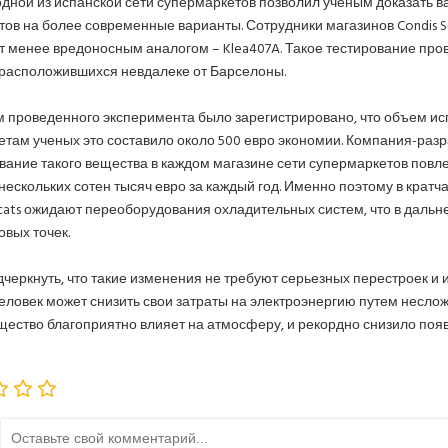
дной из испанской сети супермаркетов позволил ученым доказать 
тов на более современные варианты. Сотрудники магазинов Condis 
т менее вредоносным аналогом – Klea407A. Такое тестирование пров
 расположившихся невдалеке от Барселоны.
м проведенного эксперимента было зарегистрировано, что объем ис
етам ученых это составило около 500 евро экономии. Компания-разр
вание такого вещества в каждом магазине сети супермаркетов повл
нескольких сотен тысяч евро за каждый год. Именно поэтому в кратч
cats ожидают переоборудования охладительных систем, что в даль
овых точек.
дчеркнуть, что такие изменения не требуют серьезных перестроек и
еловек может снизить свои затраты на электроэнергию путем неслож
щество благоприятно влияет на атмосферу, и рекордно снизило появ