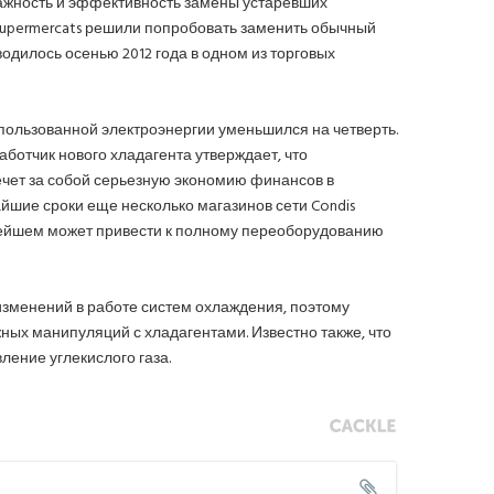
важность и эффективность замены устаревших
Supermercats решили попробовать заменить обычный
одилось осенью 2012 года в одном из торговых
пользованной электроэнергии уменьшился на четверть.
аботчик нового хладагента утверждает, что
ечет за собой серьезную экономию финансов в
айшие сроки еще несколько магазинов сети Condis
нейшем может привести к полному переоборудованию
 изменений в работе систем охлаждения, поэтому
ных манипуляций с хладагентами. Известно также, что
ление углекислого газа.