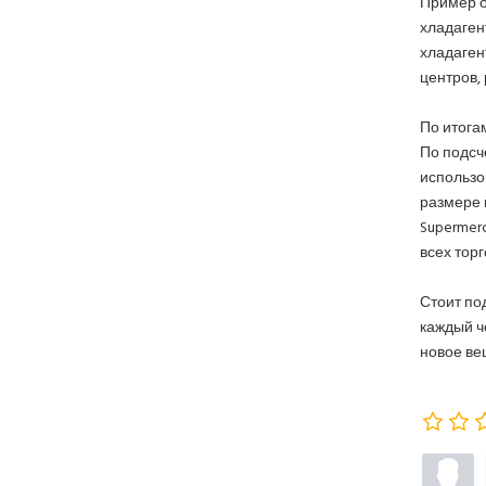
Пример о
хладаген
хладаген
центров,
По итога
По подсч
использо
размере 
Supermer
всех торг
Стоит по
каждый ч
новое ве