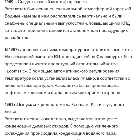
1969 г.
Создан газовый котел «Loganagas».
Этот котел был оснащен специальной атмосферной горелкой.
Водные камеры в нем располагались вертикально и были
снабжены специальными выпуклостями, повышающими КПД
котла. Этот принцип становится эталоном для последующих
разработок.
В 1997 г.
появляются низкотемпературные отопительные котлы.
На всемирной выставке ISH, проходившей во Франкфурте, был
представлен низкотемпературный отопительный котел
«Ecomatic». С помощью автоматического регулирования
температура котла устанавливалась плавно, в соответствии с
внешней температурой. Разработка была продиктована
нефтяным кризисом и стала новым критерием в отрасли.
1981 г.
Выпуск секционного котла Ecomatic-Plus из чугунного
литья.
Этот котел использовал тепло, выделяемое в процессе
конденсации дымовых отходов. С помощью усиленного
охлаждения происходила конденсация водяного пара,