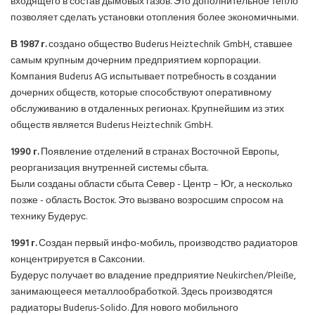
входящего в состав дымовых газов. Это дополнительное тепло
позволяет сделать установки отопления более экономичными.
В 1987 г.
создано общество Buderus Heiztechnik GmbH, ставшее
самым крупным дочерним предприятием корпорации.
Компания Buderus AG испытывает потребность в создании
дочерних обществ, которые способствуют оперативному
обслуживанию в отдаленных регионах. Крупнейшим из этих
обществ является Buderus Heiztechnik GmbH.
1990 г.
Появление отделений в странах Восточной Европы,
реорганизация внутренней системы сбыта.
Были созданы области сбыта Север - Центр – Юг, а несколько
позже - область Восток. Это вызвано возросшим спросом на
технику Будерус.
1991 г.
Создан первый инфо-мобиль, производство радиаторов
концентрируется в Саксонии.
Будерус получает во владение предприятие Neukirchen/Pleiße,
занимающееся металлообработкой. Здесь производятся
радиаторы Buderus-Solido. Для нового мобильного