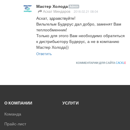
Мастер Холода
Admin
Асхат Миндаров
2018.02.21 08:04
Асхат, здравствуйте!

Вильгельм Будерус дал добро, заменят Вам 
теплообменник!

Только для этого Вам необходимо обратиться 
к дистрибьютору Будерус, а не в компанию 
Мастер Холода))
Ответить
КОММЕНТАРИИ ДЛЯ САЙТА
CACKL
E
О КОМПАНИИ
УСЛУГИ
Команда
Прайс-лист