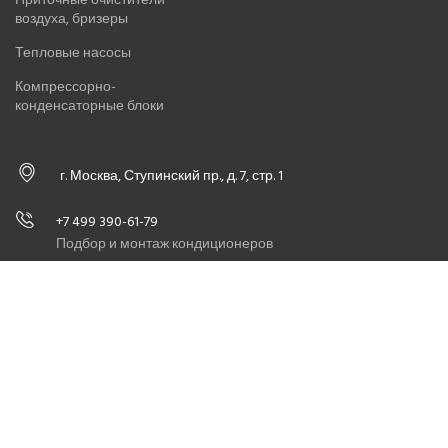
воздуха, бризеры
Тепловые насосы
Компрессорно-
конденсаторные блоки
г. Москва, Ступинский пр., д. 7, стр. 1
+7 499 390-61-79
Подбор и монтаж кондиционеров
+7 495 745-59-39
Сервис и ремонт оборудования
info@masterxoloda.ru