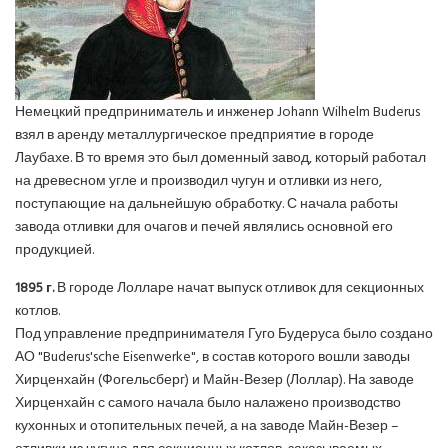
Немецкий предприниматель и инженер Johann Wilhelm Buderus
взял в аренду металлургическое предприятие в городе
Лаубахе. В то время это был доменный завод, который работал
на древесном угле и производил чугун и отливки из него,
поступающие на дальнейшую обработку. С начала работы
завода отливки для очагов и печей являлись основной его
продукцией.
1895 г.
В городе Лолларе начат выпуск отливок для секционных
котлов.
Под управление предпринимателя Гуго Будеруса было создано
АО "Buderus'sche Eisenwerke", в состав которого вошли заводы
Хирценхайн (Фогельсберг) и Майн-Везер (Лоллар). На заводе
Хирценхайн с самого начала было налажено производство
кухонных и отопительных печей, а на заводе Майн-Везер –