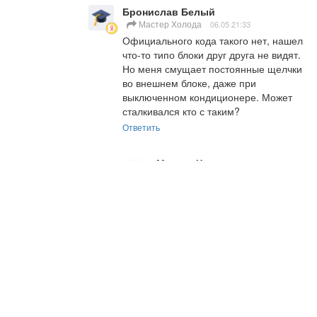
Бронислав Белый
Мастер Холода
06.05 21:33
Официального кода такого нет, нашел 
что-то типо блоки друг друга не видят. 
Но меня смущает постоянные щелчки 
во внешнем блоке, даже при 
выключенном кондиционере. Может 
сталкивался кто с таким?
Ответить
Мастер Холода
Admin
Бронислав Белый
07.05 06:39
Скорее всего неисправна 
плата внешнего блока.

Внутренний блок не получает 
сигналы от внешнего, 
соответственно и ошибка - 
потеря связи.
Ответить