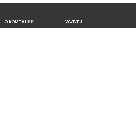
О КОМПАНИИ
УСЛУГИ
Команда
Прайс-лист
Сертификаты
Вопрос - Ответ
Вакансии
КАТАЛОГ
ИНФОРМАЦИЯ
Кондиционеры
Блог
Осушители воздуха
Новости
VRF-системы
Партнеры
Чиллеры
Галерея