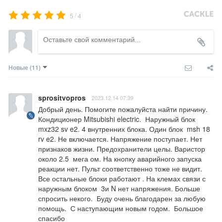
/
5
4
Новые
(11)
sprositvopros
2023.12.14 07:39
Добрый день. Помогите пожалуйста найти причину.  
Кондиционер Mitsubishi electric.  Наружный блок 
mxz32 sv e2. 4 внутренних блока. Один блок  msh 18 
rv e2. Не включается. Напряжение поступает. Нет 
признаков жизни. Предохранители целы. Варистор 
около 2.5  мега ом. На кнопку аварийного запуска 
реакции нет. Пульт соответственно тоже не видит. 
Все остальные блоки работают . На клемах связи с 
наружным блоком  3и N нет напряжения. Больше 
спросить некого.  Буду очень благодарен за любую 
помощь.  С наступающим новым годом.  Большое 
спасибо